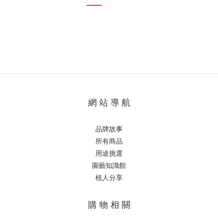
網 站 導 航
品牌故事
所有商品
用途挑選
園藝知識館
植人分享
購 物 相 關