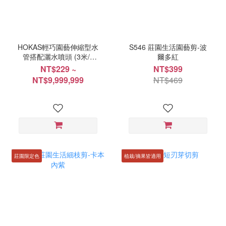
HOKAS輕巧園藝伸縮型水
S546 莊園生活園藝剪-波
管搭配灑水噴頭 (3米/5
爾多紅
米/7.6米/10米/15米) S423
NT$229 ~
NT$399
NT$9,999,999
NT$469
莊園限定色
植栽/摘果皆適用